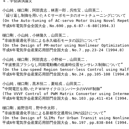
４．学会講演論文

小山純，樋口剛，阿部貴志，林憲一郎，呉性宝，山田英二，

「繰り返し制御を用いたＡＣサーボモータのオートチューニングについて

(On the Auto-tuning of AC-servo Motor Using Novel Repet
平成6年電気学会全国大会，No.690，pp.6-87--6-88(1994.3)

樋口剛，小山純，小林隆久，山田英二，

“非線形最適化手法による永久磁石モータの設計について”

(On the Design of PM-motor using Nonlinear Optimization
平成6年電気学会産業応用部門全国大会，No.7，pp.23-24 (1994.8)

小山純，樋口剛，阿部貴志，小野候一，山田英二，

“半波整流ブラシなし同期電動機の低速時位置センサレス制御について”

(On the Low-speed Region Sensor-less Control using Half
平成6年電気学会産業応用部門全国大会，No.24，pp.105-108 (1994.8)
小山純，樋口剛，黒木恒二，夏暁戎，山田英二，

“中間電圧を用いたＰＷＭサイクロコンバータのVVVF制御”

(The VVVF Control of PWM Matrix Converter using Interme
平成6年電気学会産業応用部門全国大会，No.103，pp.411-414 (1994.8
樋口剛，姫野浩司，野中作太郎，

“非線形最適化手法による新都市交通用SLIMの設計について”

(On the Design of SLIMs for Urban Transit using Nonline
平成6年電気学会産業応用部門全国大会，No.197，pp.838-844 (1994.8