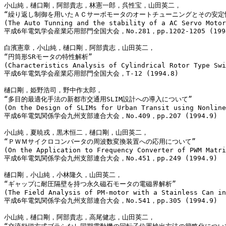
小山純，樋口剛，阿部貴志，林憲一郎，呉性宝，山田英二，

“繰り返し制御を用いたＡＣサーボモータのオートチューニングとその安定性
(The Auto Tunning and the stability of a AC Servo Motor
平成6年電気学会産業応用部門全国大会，No.281，pp.1202-1205 (1994
白濱憲章，小山純，樋口剛，阿部貴志，山田英二，

“円筒形SRモータの特性解析”

(Characteristics Analysis of Cylindrical Rotor Type Swi
平成6年電気学会産業応用部門全国大会，T-12 (1994.8)

樋口剛，姫野浩司，野中作太郎，

“多目的最適化手法の新都市交通用SLIM設計への導入について”

(On the Design of SLIMs for Urban Transit using Nonline
平成6年電気関係学会九州支部連合大会，No.409，pp.207 (1994.9)

小山純，夏暁戎，黒木恒二，樋口剛，山田英二，

“ＰＷＭサイクロコンバータの周波数変換装置への応用について”

(On the Application to Frequency Converter of PWM Matri
平成6年電気関係学会九州支部連合大会，No.451，pp.249 (1994.9)

樋口剛，小山純，小林隆久，山田英二，

“ギャップに耐圧隔壁を持つ永久磁石モータの電磁界解析”

(The Field Analysis of PM-motor with a Stainless Can in
平成6年電気関係学会九州支部連合大会，No.541，pp.305 (1994.9)

小山純，樋口剛，阿部貴志，高尾健志，山田英二，
