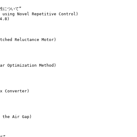
について”

 using Novel Repetitive Control)

.8)

tched Reluctance Motor)

ar Optimization Method)

x Converter)

 the Air Gap)
