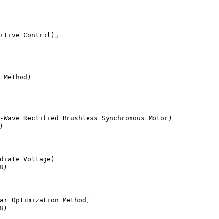
itive Control)」

 Method)

-Wave Rectified Brushless Synchronous Motor)



diate Voltage)

)

ar Optimization Method)

)
