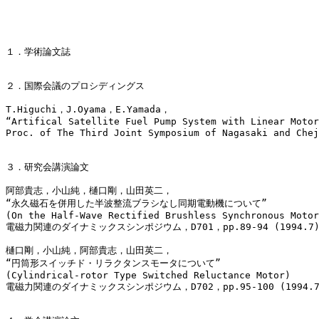
１．学術論文誌

２．国際会議のプロシディングス

T.Higuchi，J.Oyama，E.Yamada，

“Artifical Satellite Fuel Pump System with Linear Motor
Proc. of The Third Joint Symposium of Nagasaki and Chej
３．研究会講演論文

阿部貴志，小山純，樋口剛，山田英二，

“永久磁石を併用した半波整流ブラシなし同期電動機について”

(On the Half-Wave Rectified Brushless Synchronous Motor
電磁力関連のダイナミックスシンポジウム，D701，pp.89-94 (1994.7)
樋口剛，小山純，阿部貴志，山田英二，

“円筒形スイッチド・リラクタンスモータについて”

(Cylindrical-rotor Type Switched Reluctance Motor)

電磁力関連のダイナミックスシンポジウム，D702，pp.95-100 (1994.7)